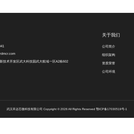
台图形系统软件
VxWorks OpenGL三维显
共3条
1
联系我们
027-59212841
hdxw@hoardmcr.com