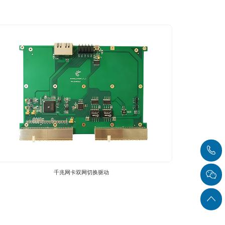
显示加速驱动
千兆网卡双网切