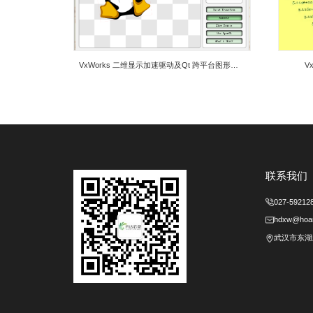
功能：纯硬件GPU三维显示加速，图像计算处理能力强，实
芯片：Intel HD3000、Intel HD4000
操作系统：VxWorks6.8、VxWorks6.9
相关产品