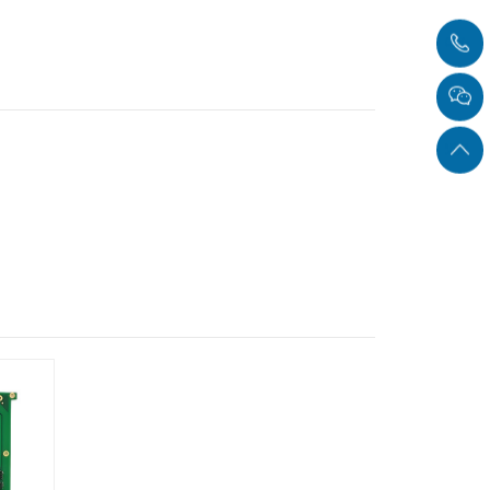
面一直都没有完善，而随着雷达、地图、导航、游戏等的应用越来越多，功能越来越复
厂家和用户均使用OpenGL标准作为显示接口，OpenGL的阵营也日趋壮
enGL的核心接口，是嵌入式3D硬件加速的新标准和趋势。