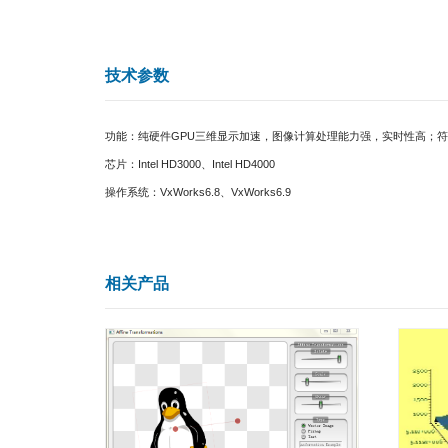
详情介绍
VxWorks6.8、VxWorks6.9是目前应用
卡2D、3D渲染速度和3D立体渲染效果的要求日渐增
OpenGL ES 2.0是嵌入式3D标准，在为嵌入
该驱动支持OpenGL ES,默认70帧每秒的情况下，C
3维渲染实例：
技术参数