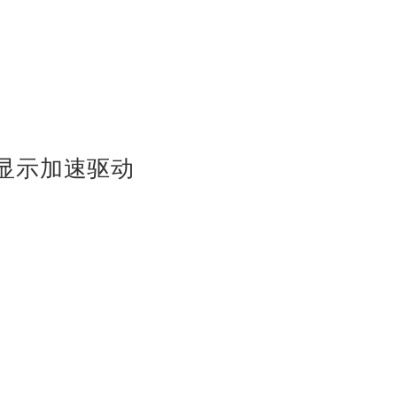
网卡双网切换驱动
ks OpenGL三维显示加速驱动