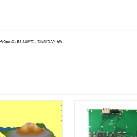
最广泛的嵌入式实时操作系统，但是VxWorks在2D，3D GPU硬件加速方
强，目前OpenGL标准在3D显示领域已经呈现出不可压倒的优势，越来越多的
式领域精简了一些不需要或低效率的3D显示接口的同时，实现并优化了大部分Op
PU利用率小于10%，支持DKM和RTP两种模式。