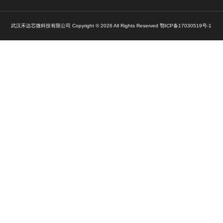
VxWorks OpenGL三维显示加速驱动
联系我们
027-59212841
hdxw@hoardmcr.com
武汉市东湖新技术开发区武大科技园武大航域一区A2栋602