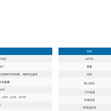
900平台设计，可对大流量网络数据进行采集和处理的6U CPCIe板卡。
路采集数据不低于8Gb/s;支持按1PPS_TOD授时打时间戳并将采集到的
为过滤条件；提供PCIE X8 接口用于数据转发；前面板提供1路RJ45（传
麟和中标麒麟操作系统）下的驱动程序。
用标准CPCIe加固型板卡，并提供加固导冷散热方式，采用热设计、加
提供定制化服务。