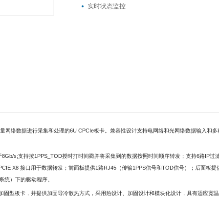
CPCIe标准
100%国产
万兆数据采集
1PPS_TOD授时
支持银河、中标
6U标准加固导冷
实时状态监控