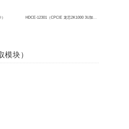
E-24602（CPCIE 国产万兆网卡）
2S605（检测录取模块）