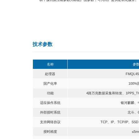
详情介绍
HDCE-2S605是一款基于复旦微FMQL45T
可控同时具备高可靠性。
HDCE-2S605支持4路并行万兆网络数据采集，单
UDP、MAC 地址、端口)，通过设置其中部分字节作
测录取模块的状态信息；提供国产操作系统（银河麒
该板卡的设计充分考虑恶劣应用环境的需求，内部使
船、车载、轨道交通等领域。
以下接口及性能参数为标配产品参数，可为用户