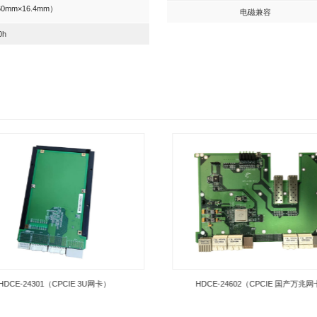
参数
FMQL45T900
100%国产
和转发、1PPS_TOD授时打时间戳、6路IP过滤等
银河麒麟、中标麒麟
北斗、GPS
P、TCP/IP、SSD、NTP、GTP、HTTP
≤5ms
准6U（233mm×160mm×16.4mm）