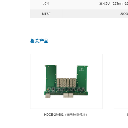
技术参数
名称
处理器
国产化率
功能
4路万兆数据采集
适应操作系统
外部授时系统
支持网络协议
TCP、I
授时精度
尺寸
标