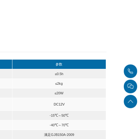
兼容性设计支持电网络和光网络数据输入和多种网络协议。采用全国产、工业级以
数据按照时间顺序转发；支持6路IP过滤功能，每一路可按照前64个字节自定义
输1PPS信号和TOD信号）；后面板提供1路RS232接口与上位机通信，可
固设计和模块化设计，具有适应宽温环境、高性能、高国产化、高抗震、高