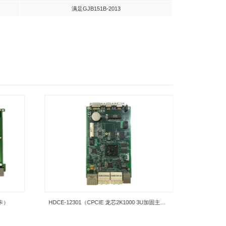
名称
参
MTTR
≤0
重量
≤2
功耗
≤2
输入电压
DC
工作温度
-15℃
存储温度
-40℃
环境适应性
满足GJB15
电磁兼容
满足GJB15